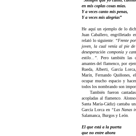
“Siempre que yo canto, cuento
en mis coplas cosas mías.
Y a veces canto mis penas,
Y a veces mis alegrías”
He aquí un ejemplo de lo dich
Juan Caballero, engrilletado e
relató lo siguiente:
“Frente por
joven, la cual venía al pie d
desesperación componía y cant
estilo...”.
Pero también las co
amantes del flamenco, por eje
Rueda, Alberti, García Lorc
Marín, Fernando Quiñones, e
ocupar mucho espacio y hacer 
todos los nombrando son importa
También fueron cantadas co
acopladas al flamenco. Alonso
Santa María-Cádiz) cantaba un
García Lorca en
“Las Nanas in
Salamanca, Burgos y León.
El que está a la puerta
que no entre ahora