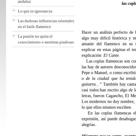
andaluz
las copl
Lo que es ignorancia
Mac
Las dudosas influencias orientales
en el baile flamenco
Hacer un análisis perfecto de 
La pasión no quita el
algo muy difícil histórica y 
conocimiento o mentiras piadosas
amante del flamenco en su tr
explicar en estas páginas el 
explicación:
El Cante
.
Las coplas flamencas son comp
las hay de autores desconocid
Pepe o Manuel, o como escrib
o de la ciudad que ha tenid
guitarra...”
También hay cantaor
casi todos han escrito algo de 
letras, fueron Cagancho, El Mell
Los modernos no doy nombre, p
lo que ellos mismos escriben.
En las coplas flamencas el 
expresión, así puede desahoga
alegrías.