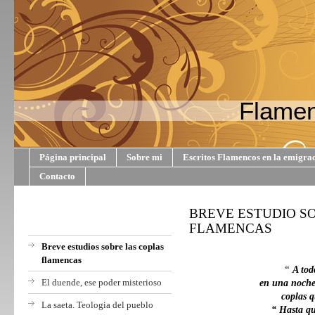
Flamen
Página principal
Sobre mi
Escritos Flamencos en la emigra
Contacto
BREVE ESTUDIO S
FLAMENCAS
Breve estudios sobre las coplas
flamencas
“
A tod
El duende, ese poder misterioso
en una noche
coplas 
La saeta. Teologia del pueblo
“ Hasta qu