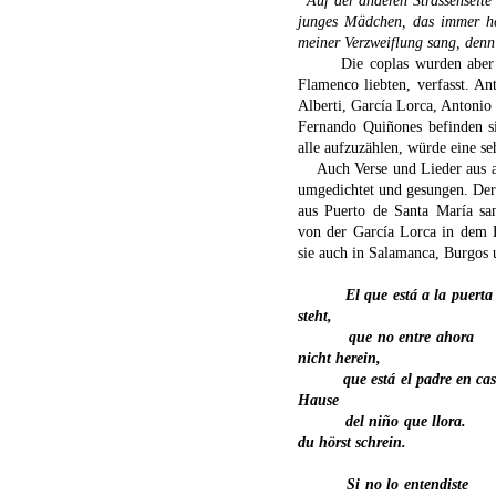
“Auf der
anderen
Strassenseite
junges Mädchen, das immer he
meiner Verzweiflung sang, denn
Die coplas wurden aber 
Flamenco liebten, verfasst. A
Alberti, García Lorca, Antoni
Fernando Quiñones befinden si
alle aufzuzählen, würde eine se
Auch Verse und Lieder aus 
umgedichtet und gesungen.
Der
aus Puerto de Santa María sa
von der García Lorca in dem 
sie auch in Salamanca, Burgos
El que está a la puerta
steht,
que no entre ahora
nicht herein,
que está el padre en ca
Hause
del niño que llora.
du hörst schrein.
Si no lo entendiste