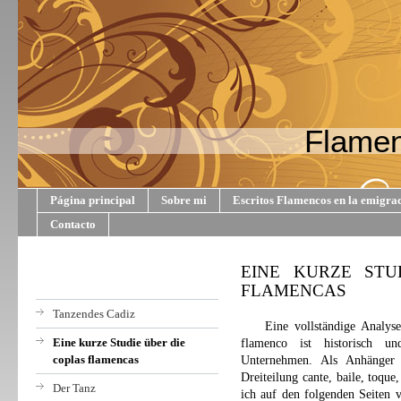
Flamen
Página principal
Sobre mi
Escritos Flamencos en la emigra
Contacto
EINE KURZE STU
FLAMENCAS
Tanzendes Cadiz
Eine vollständige Analys
Eine kurze Studie über die
flamenco ist historisch un
coplas flamencas
Unternehmen. Als Anhänger 
Dreiteilung cante, baile, toque
Der Tanz
ich auf den folgenden Seiten 