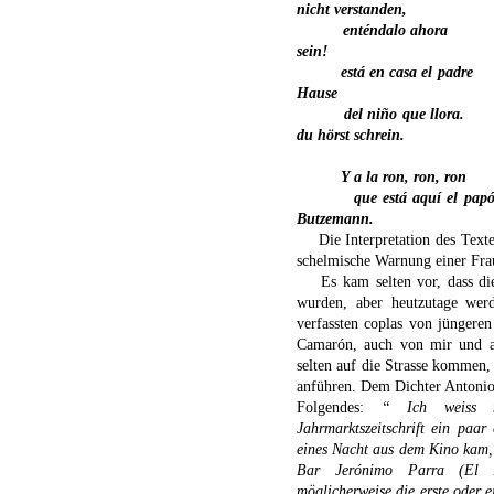
nicht verstanden,
enténdalo ahora
sein!
está en casa el padre
Hause
del niño que llora.
du hörst schrein.
Y a la ron, ron, ron
que está aquí el pap
Butzemann.
Die Interpretation des Texte
schelmische Warnung einer Frau
Es kam selten vor, dass di
wurden, aber heutzutage wer
verfassten coplas von jüngere
Camarón, auch von mir und an
selten auf die Strasse kommen, 
anführen. Dem Dichter Antonio 
Folgendes:
“ Ich weiss 
Jahrmarktszeitschrift ein paar 
eines Nacht aus dem Kino kam, h
Bar Jerónimo Parra (El A
möglicherweise die erste oder ei