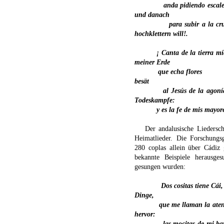
anda pidiendo escale
und danach
para subir a la cru
hochklettern will!.
¡ Canta de la tierra mí
meiner Erde
que echa
flores
besät
al Jesús de la agoní
Todeskampfe:
y es la fe de mis mayor
Der andalusische Liedersch
Heimatlieder. Die Forschung
280 coplas allein über Cádiz 
bekannte Beispiele herausges
gesungen wurden:
Dos cositas tiene Cái,
Dinge,
que me llaman la aten
hervor:
las mocitas de mi ba