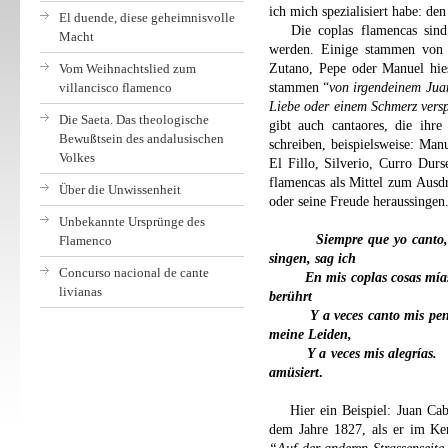
ich mich spezialisiert habe: de
El duende, diese geheimnisvolle
Die coplas flamencas sin
Macht
werden. Einige stammen von
Vom Weihnachtslied zum
Zutano, Pepe oder Manuel hie
villancisco flamenco
stammen “
von irgendeinem Juan
Liebe oder einem Schmerz verspü
Die Saeta. Das theologische
gibt auch cantaores, die ihre
Bewußtsein des andalusischen
schreiben, beispielsweise: Man
Volkes
El Fillo, Silverio, Curro Durs
flamencas als Mittel zum Ausd
Über die Unwissenheit
oder seine Freude heraussingen
Unbekannte Ursprünge des
Siempre que yo canto
Flamenco
singen, sag ich
Concurso nacional de cante
En mis coplas cosas mía
livianas
berührt
Y a veces canto mis pe
meine Leiden,
Y a veces mis alegrías.
amüsiert
.
Hier ein Beispiel: Juan Cab
dem Jahre 1827, als er im Ker