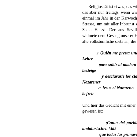
Religiosität ist etwas, das w
das aber nur freitags, wenn w
einmal im Jahr in der Karwoch
Strasse, um mit aller Inbrunst 
Saeta Heisst. Der aus Sevi
widmete dem Gesang unserer He
alte volkstümliche saeta an, die 
¿ Quién me presta una
Leiter
para subir al madero
besteige
y desclavarle los cl
Nazarener
a Jesus el Nazareno
befreie
Und hier das Gedicht mit einer I
gewesen ist:
¡Canta del puebl
andalusischen Volk
que todas las primave